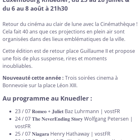
du 6 au 8 août à 21h30
Retour du cinéma au clair de lune avec la Cinémathèque !
Cela fait 40 ans que ces projections en plein air sont
organisées dans des lieux emblématiques de la ville.
Cette édition est de retour place Guillaume II et propose
une fois de plus suspense, rires et moments
inoubliables.
Nouveauté cette année :
Trois soirées cinema à
Bonnevoie sur la place Léon XIII.
Au programme au Knuedler :
23 / 07 𝐑𝐨𝐦𝐞𝐨 + 𝐉𝐮𝐥𝐢𝐞𝐭 Baz Luhrmann | vostFR
24 / 07 𝐓𝐡𝐞 𝐍𝐞𝐯𝐞𝐫𝐄𝐧𝐝𝐢𝐧𝐠 𝐒𝐭𝐨𝐫𝐲 Wolfgang Petersen |
vostFR
25 / 07 𝐍𝐢𝐚𝐠𝐚𝐫𝐚 Henry Hathaway | vostFR