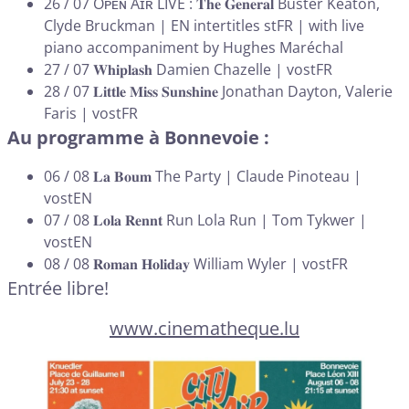
26 / 07 Oᴘᴇɴ Aɪʀ LIVE : 𝐓𝐡𝐞 𝐆𝐞𝐧𝐞𝐫𝐚𝐥 Buster Keaton,
Clyde Bruckman | EN intertitles stFR | with live
piano accompaniment by Hughes Maréchal
27 / 07 𝐖𝐡𝐢𝐩𝐥𝐚𝐬𝐡 Damien Chazelle | vostFR
28 / 07 𝐋𝐢𝐭𝐭𝐥𝐞 𝐌𝐢𝐬𝐬 𝐒𝐮𝐧𝐬𝐡𝐢𝐧𝐞 Jonathan Dayton, Valerie
Faris | vostFR
Au programme à Bonnevoie :
06 / 08 𝐋𝐚 𝐁𝐨𝐮𝐦 The Party | Claude Pinoteau |
vostEN
07 / 08 𝐋𝐨𝐥𝐚 𝐑𝐞𝐧𝐧𝐭 Run Lola Run | Tom Tykwer |
vostEN
08 / 08 𝐑𝐨𝐦𝐚𝐧 𝐇𝐨𝐥𝐢𝐝𝐚𝐲 William Wyler | vostFR
Entrée libre!
www.cinematheque.lu