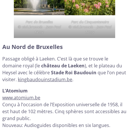
Parc de Bruxelles
Parc du Cinquantenaire
© visit.brussels – Jean-Paul
© visit.brussels – Jean-Paul
Remy
Remy
Au Nord de Bruxelles
Passage obligé à Laeken. C’est là que se trouve le
domaine royal (le
château de Laeken
), et le plateau du
Heysel avec le célèbre
Stade Roi Baudouin
que l’on peut
visiter.
kingbaudouinstadium.be
.
L’Atomium
www.atomium.be
Conçu à l’occasion de l’Exposition universelle de 1958, il
est haut de 102 mètres. Cinq sphères sont accessibles au
grand public.
Nouveau: Audioguides disponibles en six langues.