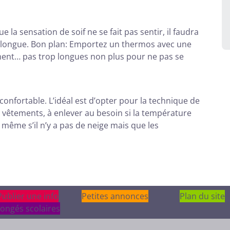
 la sensation de soif ne se fait pas sentir, il faudra
est longue. Bon plan: Emportez un thermos avec une
ment… pas trop longues non plus pour ne pas se
confortable. L’idéal est d’opter pour la technique de
de vêtements, à enlever au besoin si la température
même s’il n’y a pas de neige mais que les
Publier une info
Publier une info
Petites annonces
Plan du site
ongés scolaires