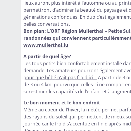
lieux auront plus intérêt à l’automne ou au print
permettront d’admirer la beauté du paysage et 
générations confondues. En duo c’est également 
belles conversations.
Bon plan:
L’ORT Région Mullerthal – Petite S
randonnées qui conviennent particulièrement 
www.mullerthal.lu
.
A partir de quel âge?
Les tous petits bien confortablement installé da
demande. Les amateurs pourront également avoi
pour que bébé n’ait pas froid ici…
A partir de 3 o
de 3 ou 4 km, pourvu que celles-ci ne comportent p
surestimer les capacités de l’enfant et à augmen
Le bon moment et le bon endroit
Même au coeur de l’hiver, la météo permet parfoi
des rayons du soleil qui permettent de mieux supp
journée car le froid s’accentue en fin d’après-midi
dégagés mais pas trop exposés au vent.