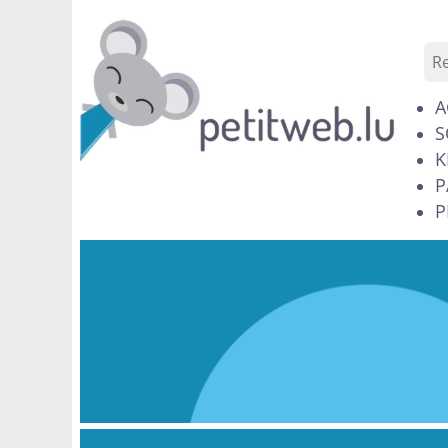
A
S
K
P
P