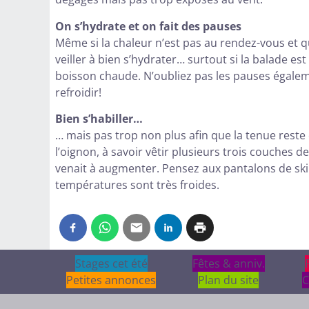
On s’hydrate et on fait des pauses
Même si la chaleur n’est pas au rendez-vous et que
veiller à bien s’hydrater… surtout si la balade 
boisson chaude. N’oubliez pas les pauses égale
refroidir!
Bien s’habiller…
… mais pas trop non plus afin que la tenue reste 
l’oignon, à savoir vêtir plusieurs trois couches 
venait à augmenter. Pensez aux pantalons de ski 
températures sont très froides.
Stages cet été
Stages cet été
Fêtes & anniv.
Fêtes & anniv.
Petites annonces
Plan du site
C