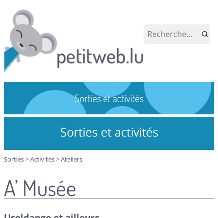
Sorties
>
Activités
>
Ateliers
A’ Musée
Useldange et ailleurs