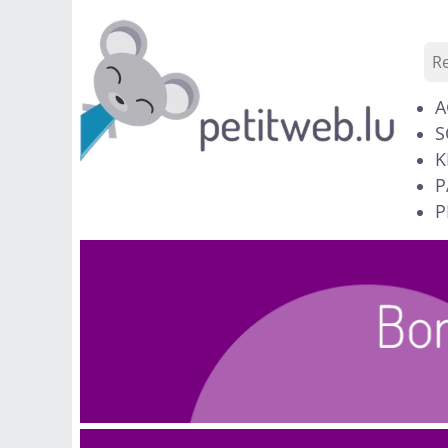
A
S
K
P
P