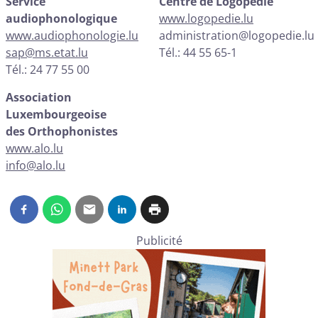
Service
Centre de Logopédie
audiophonologique
www.logopedie.lu
www.audiophonologie.lu
administration@logopedie.lu
sap@ms.etat.lu
Tél.: 44 55 65-1
Tél.: 24 77 55 00
Association
Luxembourgeoise
des Orthophonistes
www.alo.lu
info@alo.lu
Publicité