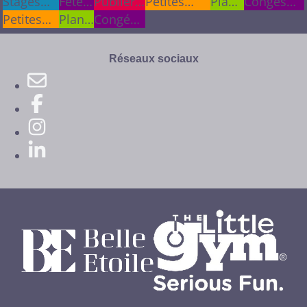
Stages
Stages
Fêtes
Fêtes
Publier
Publier
Petites
Plan
Congés
cet été
cet été
Petites
&
&
Plan
une info
une info
Congés
annonces
du
scolaires
annonces
anniv.
anniv.
du
scolaires
site
site
Réseaux sociaux