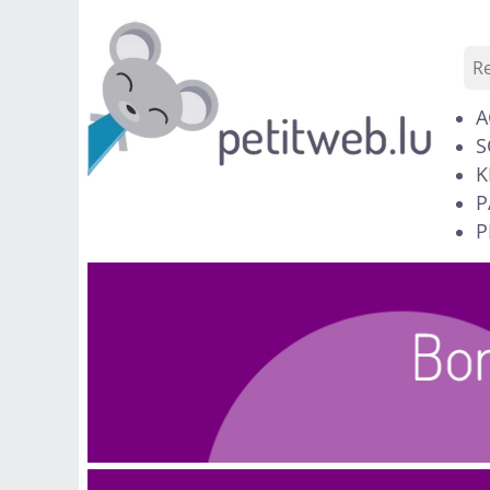
A
S
K
P
P