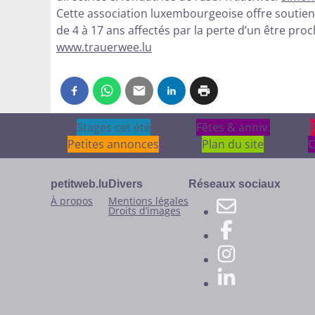
Cette association luxembourgeoise offre soutie
de 4 à 17 ans affectés par la perte d’un être proc
www.trauerwee.lu
Stages cet été
Stages cet été
Fêtes & anniv.
Fêtes & anniv.
Petites annonces
Plan du site
C
petitweb.lu
Divers
Réseaux sociaux
À propos
Mentions légales
Droits d’images