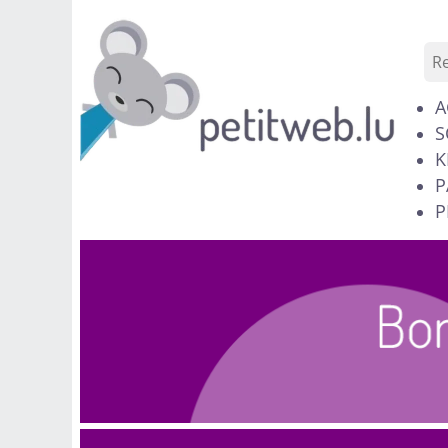
A
S
K
P
P