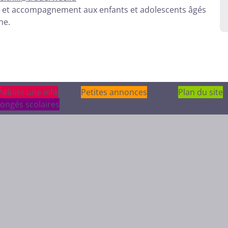
n et accompagnement aux enfants et adolescents âgés
he.
Publier une info
Publier une info
Petites annonces
Plan du site
ongés scolaires