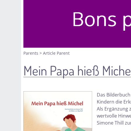
Parents
>
Article Parent
Mein Papa hieß Miche
Das Bilderbuch 
Kindern die Er
Als Ergänzung 
wertvolle Hinw
Simone Thill z