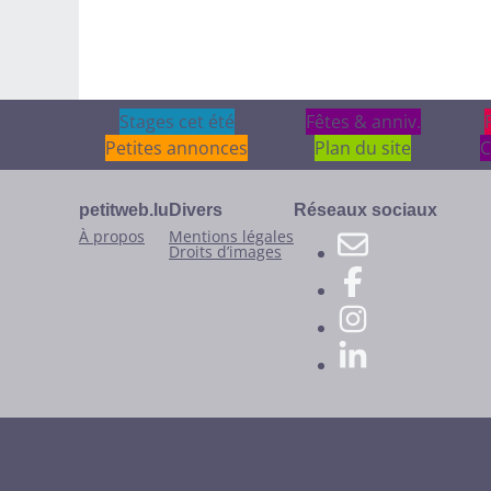
Stages cet été
Stages cet été
Fêtes & anniv.
Fêtes & anniv.
Petites annonces
Plan du site
C
petitweb.lu
Divers
Réseaux sociaux
À propos
Mentions légales
Droits d’images