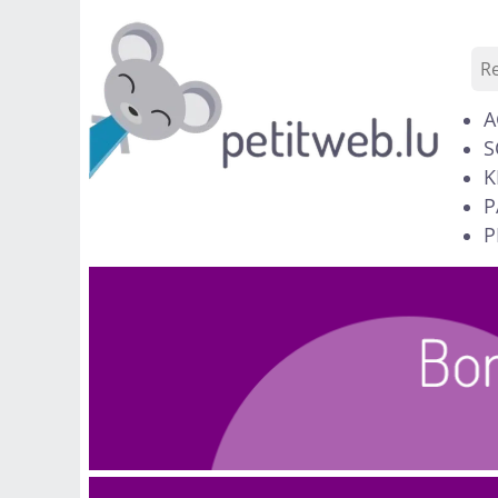
A
S
K
P
P