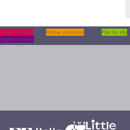
Publier une info
Publier une info
Petites annonces
Plan du site
ongés scolaires