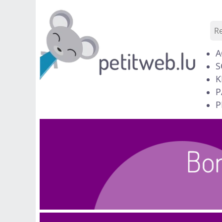
A
S
K
P
P