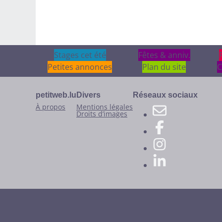
Stages cet été
Stages cet été
Fêtes & anniv.
Fêtes & anniv.
Petites annonces
Plan du site
C
petitweb.lu
Divers
Réseaux sociaux
À propos
Mentions légales
Droits d’images