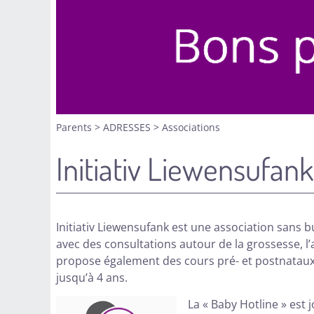
Parents
>
ADRESSES
>
Associations
Initiativ Liewensufank
Initiativ Liewensufank est une association sans b
avec des consultations autour de la grossesse, l’a
propose également des cours pré- et postnataux,
jusqu’à 4 ans.
La « Baby Hotline » est 