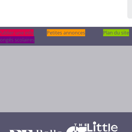
Publier une info
Publier une info
Petites annonces
Plan du site
ongés scolaires