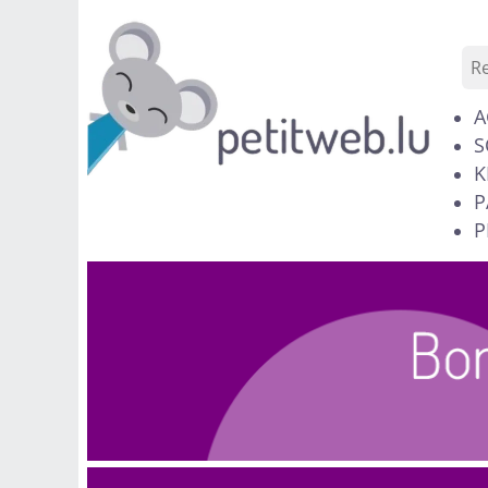
A
S
K
P
P