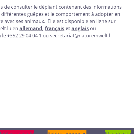
 de consulter le dépliant contenant des informations
s différentes guêpes et le comportement à adopter en
e avec ses animaux. Elle est disponible en ligne sur
lt.lu en
allemand
,
français
et
anglais
ou
le +352 29 04 04 1 ou
secretariat@naturemwelt.l
Publier une info
Publier une info
Petites annonces
Plan du site