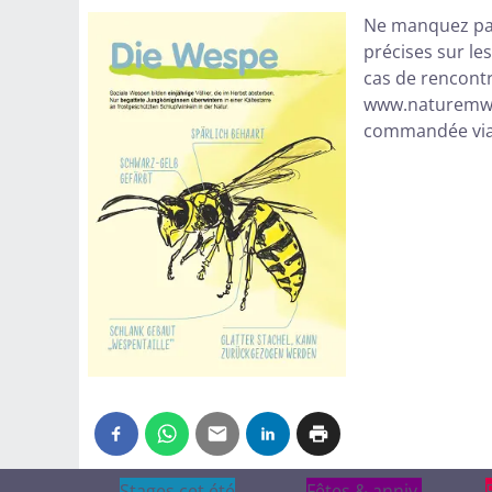
Ne manquez pas
précises sur le
cas de rencontr
www.naturemwe
commandée via 
Stages cet été
Stages cet été
Fêtes & anniv.
Fêtes & anniv.