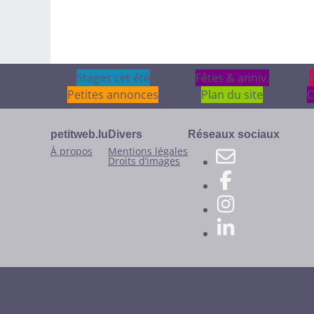
Stages cet été
Stages cet été
Fêtes & anniv.
Fêtes & anniv.
Petites annonces
Plan du site
C
petitweb.lu
Divers
Réseaux sociaux
À propos
Mentions légales
Droits d’images