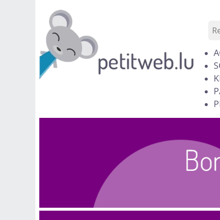
A
S
K
P
P