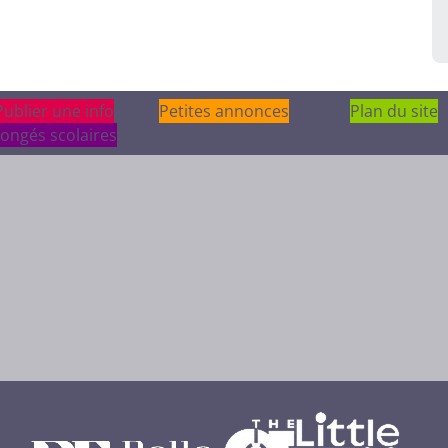
Publier une info
Publier une info
Petites annonces
Plan du site
ongés scolaires