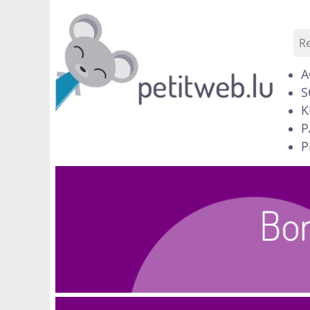
A
S
K
P
P