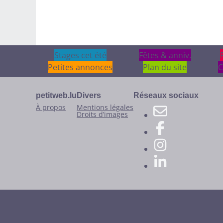
Stages cet été
Stages cet été
Fêtes & anniv.
Fêtes & anniv.
Petites annonces
Plan du site
C
petitweb.lu
Divers
Réseaux sociaux
À propos
Mentions légales
Droits d’images