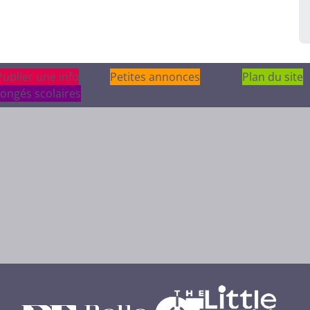
Publier une info
Publier une info
Petites annonces
Plan du site
ongés scolaires