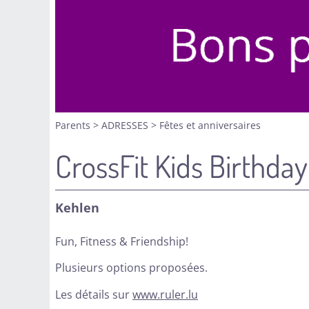
Parents
>
ADRESSES
>
Fêtes et anniversaires
CrossFit Kids Birthda
Kehlen
Fun, Fitness & Friendship!
Plusieurs options proposées.
Les détails sur
www.ruler.lu