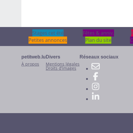
Stages cet été
Stages cet été
Fêtes & anniv.
Fêtes & anniv.
Petites annonces
Plan du site
C
petitweb.lu
Divers
Réseaux sociaux
À propos
Mentions légales
Droits d’images