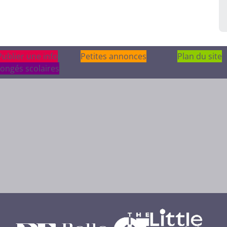
Publier une info
Publier une info
Petites annonces
Plan du site
ongés scolaires