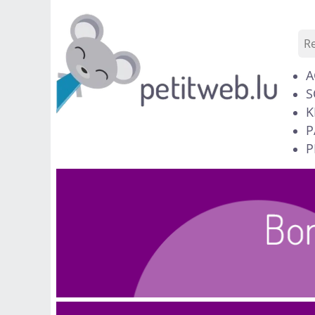
A
S
K
P
P