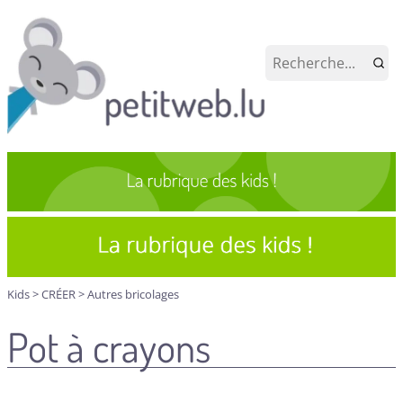
Kids
>
CRÉER
>
Autres bricolages
Pot à crayons