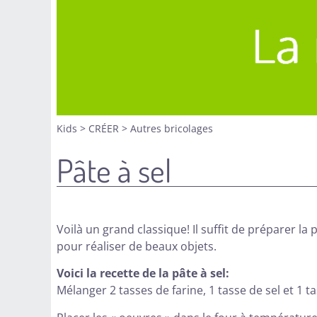
Kids
>
CRÉER
>
Autres bricolages
Pâte à sel
Voilà un grand classique! Il suffit de préparer la p
pour réaliser de beaux objets.
Voici la recette de la pâte à sel:
Mélanger 2 tasses de farine, 1 tasse de sel et 1 ta