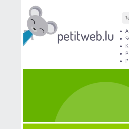
A
S
K
P
P