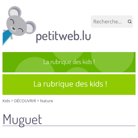
Kids
>
DÉCOUVRIR
>
Nature
Muguet