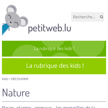
Kids
>
DÉCOUVRIR
Nature
Fleurs, plantes, animaux… les merveilles de la