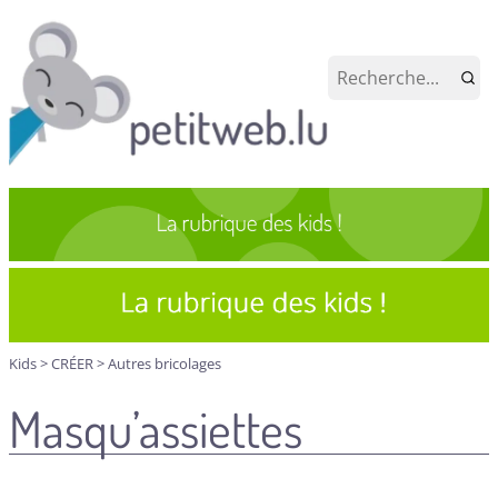
Kids
>
CRÉER
>
Autres bricolages
Masqu’assiettes