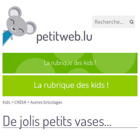
Kids
>
CRÉER
>
Autres bricolages
De jolis petits vases…