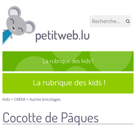
Kids
>
CRÉER
>
Autres bricolages
Cocotte de Pâques