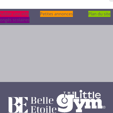
Publier une info
Publier une info
Petites annonces
Plan du site
ongés scolaires