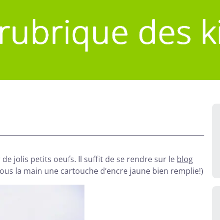
 jolis petits oeufs. Il suffit de se rendre sur le
blog
ous la main une cartouche d’encre jaune bien remplie!)