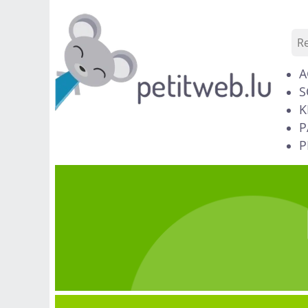
A
S
K
P
P