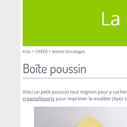
Kids
>
CRÉER
>
Autres bricolages
Boîte poussin
Voici un petit poussin tout mignon pour y cacher de
creastelleparty
pour imprimer le modèle! (Ayez s