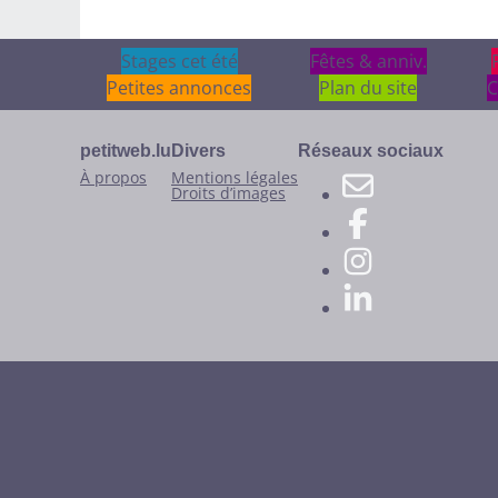
Stages cet été
Stages cet été
Fêtes & anniv.
Fêtes & anniv.
Petites annonces
Plan du site
C
petitweb.lu
Divers
Réseaux sociaux
À propos
Mentions légales
Droits d’images