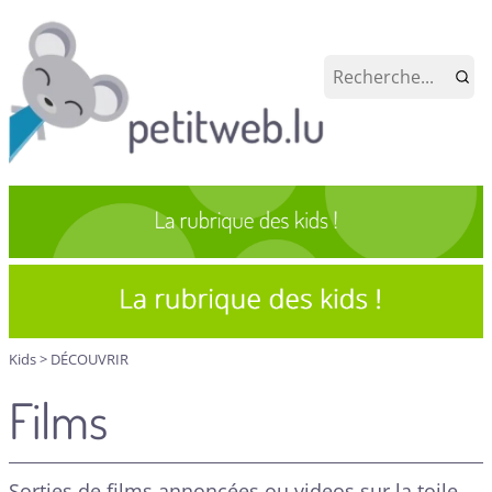
Kids
>
DÉCOUVRIR
Films
Sorties de films annoncées ou videos sur la toile...