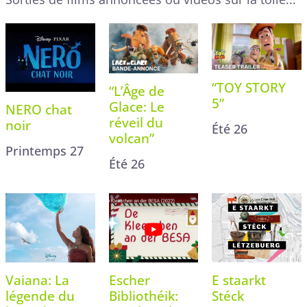
“TOY STORY
“L’Âge de
5”
Glace: Le
NERO chat
réveil du
noir
Été 26
volcan”
Printemps 27
Été 26
Vaiana: La
E staarkt
Escher
légende du
Stéck
Bibliothéik: