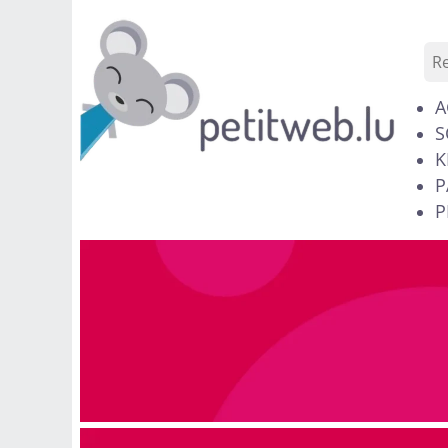
A
S
K
P
P