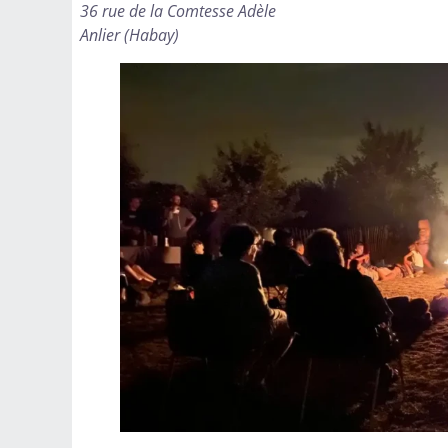
36 rue de la Comtesse Adèle
Anlier (Habay)