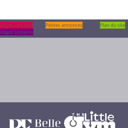
Publier une info
Publier une info
Petites annonces
Plan du site
ongés scolaires