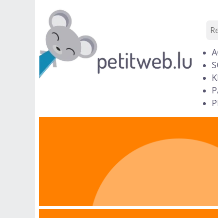
A
S
K
P
P