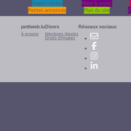
Stages cet été
Stages cet été
Fêtes & anniv.
Fêtes & anniv.
Petites annonces
Plan du site
C
petitweb.lu
Divers
Réseaux sociaux
À propos
Mentions légales
Droits d’images