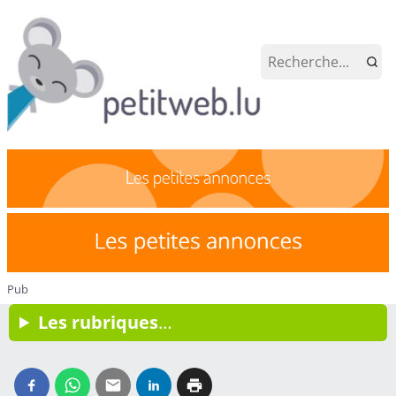
Pub
Les rubriques
…