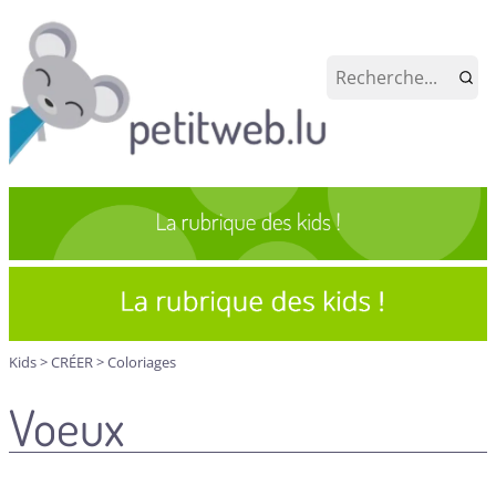
Kids
>
CRÉER
>
Coloriages
Voeux