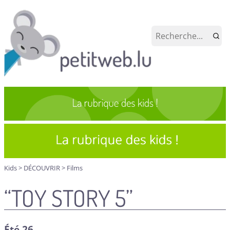
Kids
>
DÉCOUVRIR
>
Films
“TOY STORY 5”
Été 26