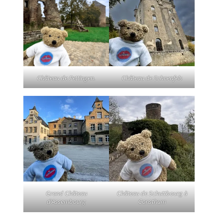
Château de Pettingen.
Château de Schoenfels
Grand Château
Château de Schuttbourg à
d’Assembourg
Consthum