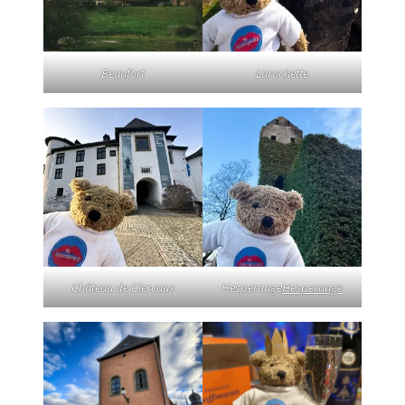
Beaufort
Larochette
Château de Clervaux
Hesperange
Hesperange