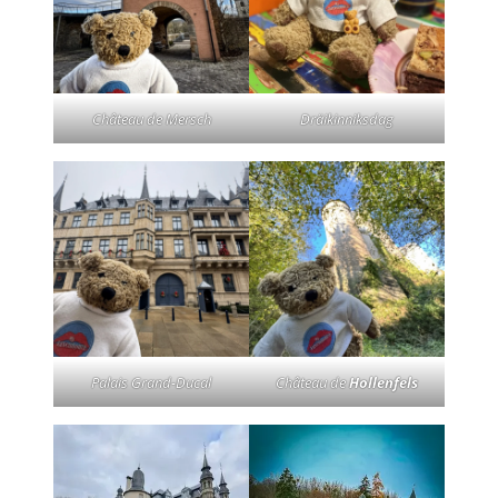
Château de Mersch
Dräikinniksdag
Palais Grand-Ducal
Château de
Hollenfels