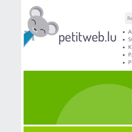
A
S
K
P
P