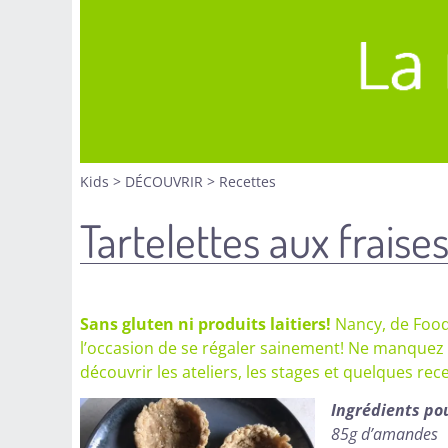
Kids
>
DÉCOUVRIR
>
Recettes
Tartelettes aux fraise
Sans gluten ni produits laitiers!
Nancy, de Food 
l’occasion de se régaler sainement! Ne manquez p
découvrir les ateliers, les stages et quelques rece
Ingrédients pou
85g d’amandes