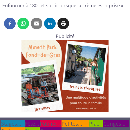
Enfourner à 180° et sortir lorsque la crème est « prise ».
Publicité
Stages
Stages
Fêtes
Fêtes
Publier
Publier
Petites
Plan
Congés