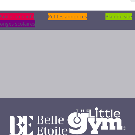
Publier une info
Publier une info
Petites annonces
Plan du site
ongés scolaires