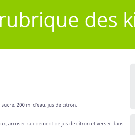
ucre, 200 ml d’eau, jus de citron.
x, arroser rapidement de jus de citron et verser dans