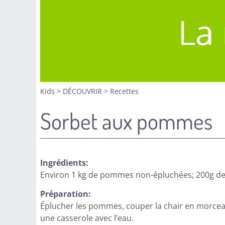
Kids
>
DÉCOUVRIR
>
Recettes
Sorbet aux pommes
Ingrédients:
Environ 1 kg de pommes non-épluchées; 200g de s
Préparation:
Éplucher les pommes, couper la chair en morceau
une casserole avec l’eau.