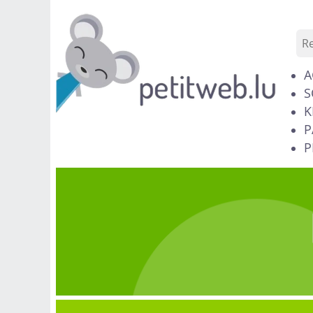
A
S
K
P
P