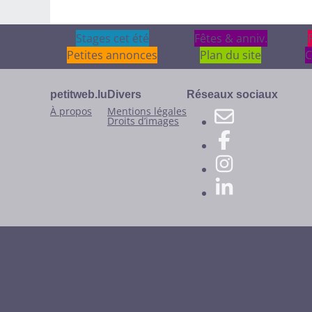
Stages cet été
Stages cet été
Fêtes & anniv.
Fêtes & anniv.
Petites annonces
Plan du site
C
petitweb.lu
Divers
Réseaux sociaux
À propos
Mentions légales
Droits d’images