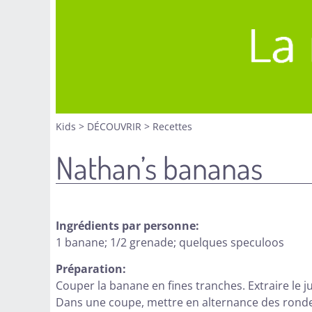
Kids
>
DÉCOUVRIR
>
Recettes
Nathan’s bananas
Ingrédients par personne:
1 banane; 1/2 grenade; quelques speculoos
Préparation:
Couper la banane en fines tranches. Extraire le ju
Dans une coupe, mettre en alternance des rondel