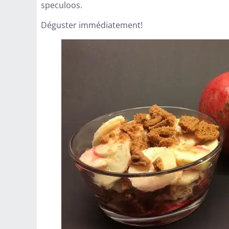
speculoos.
Déguster immédiatement!