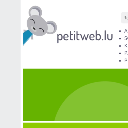
A
S
K
P
P