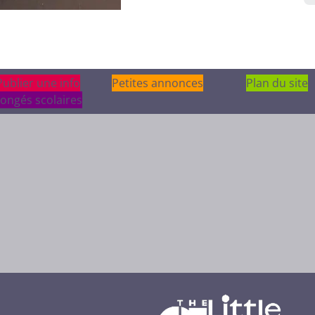
Publier une info
Publier une info
Petites annonces
Plan du site
ongés scolaires