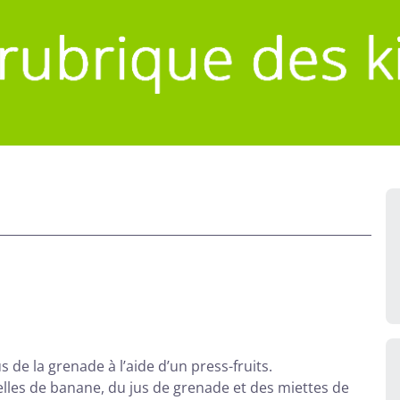
s de la grenade à l’aide d’un press-fruits.
les de banane, du jus de grenade et des miettes de