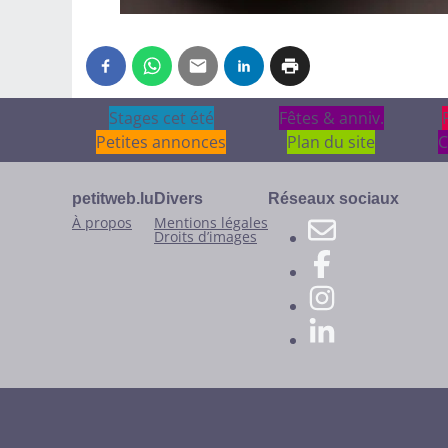
Stages cet été
Stages cet été
Fêtes & anniv.
Fêtes & anniv.
Petites annonces
Plan du site
C
petitweb.lu
Divers
Réseaux sociaux
À propos
Mentions légales
Droits d’images