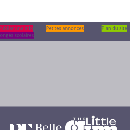
Publier une info
Publier une info
Petites annonces
Plan du site
ongés scolaires