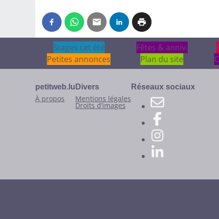
Stages cet été
Stages cet été
Fêtes & anniv.
Fêtes & anniv.
Petites annonces
Plan du site
C
petitweb.lu
Divers
Réseaux sociaux
À propos
Mentions légales
Droits d’images