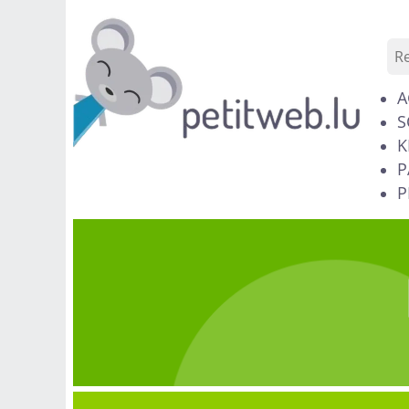
A
S
K
P
P