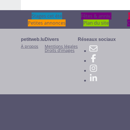
Stages cet été
Stages cet été
Fêtes & anniv.
Fêtes & anniv.
Petites annonces
Plan du site
C
petitweb.lu
Divers
Réseaux sociaux
À propos
Mentions légales
Droits d’images