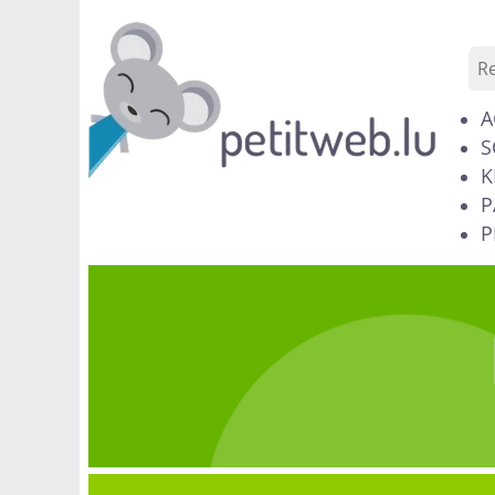
A
S
K
P
P