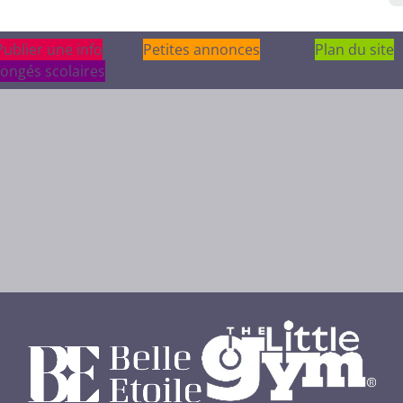
Publier une info
Publier une info
Petites annonces
Plan du site
ongés scolaires