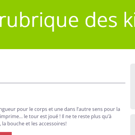
gueur pour le corps et une dans l’autre sens pour la
mprime… le tour est joué ! Il ne te reste plus qu’à
 la bouche et les accessoires!