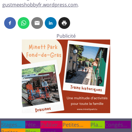
gustmeeshobbyfr.wordpress.com
.
Publicité
Stages
Stages
Fêtes
Fêtes
Publier
Publier
Petites
Plan
Congés