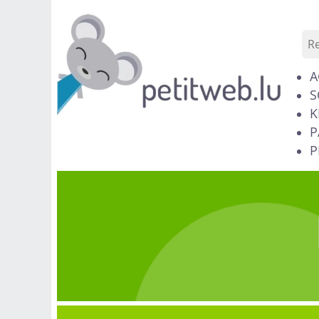
A
S
K
P
P