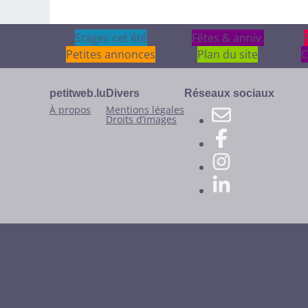
Stages cet été
Stages cet été
Fêtes & anniv.
Fêtes & anniv.
Petites annonces
Plan du site
C
petitweb.lu
Divers
Réseaux sociaux
À propos
Mentions légales
Droits d’images