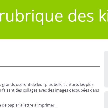
s grands useront de leur plus belle écriture, les plus
 en faisant des collages avec des images découpées dans
 de papier à lettre à imprimer…