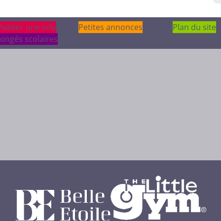
Publier une info
Publier une info
Petites annonces
Plan du site
ongés scolaires