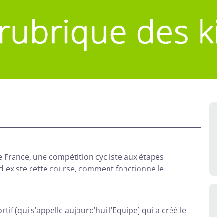
de France, une compétition cycliste aux étapes
d existe cette course, comment fonctionne le
tif (qui s’appelle aujourd’hui l’Equipe) qui a créé le