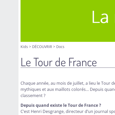
Kids
>
DÉCOUVRIR
>
Docs
Le Tour de France
Chaque année, au mois de juillet, a lieu le Tour 
mythiques et aux maillots colorés… Depuis quan
classement ?
Depuis quand existe le Tour de France ?
C’est Henri Desgrange, directeur d’un journal spor