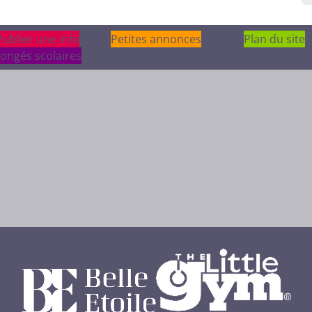
Publier une info
Publier une info
Petites annonces
Plan du site
ongés scolaires