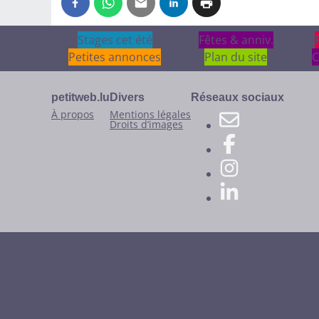
Stages cet été
Stages cet été
Fêtes & anniv.
Fêtes & anniv.
Petites annonces
Plan du site
C
petitweb.lu
Divers
Réseaux sociaux
À propos
Mentions légales
Droits d’images