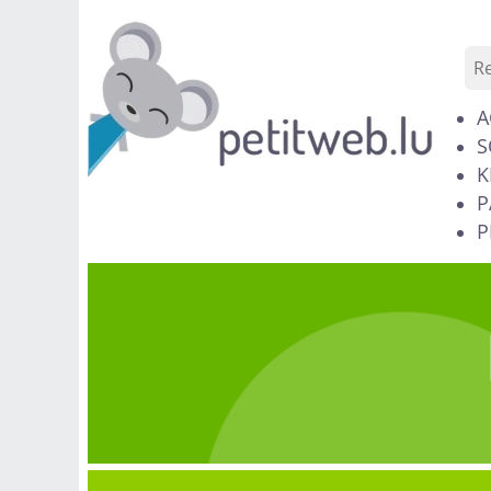
A
S
K
P
P