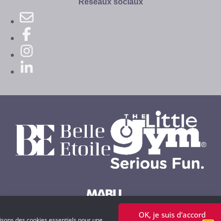
Réseaux sociaux
OK, je suis d'accord
Powered by MABU Concepts S.A.
lisons des cookies essentiels pour une