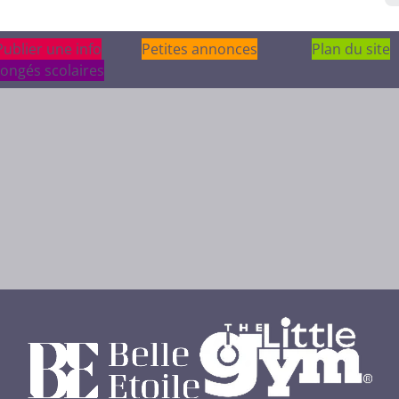
Publier une info
Publier une info
Petites annonces
Plan du site
ongés scolaires