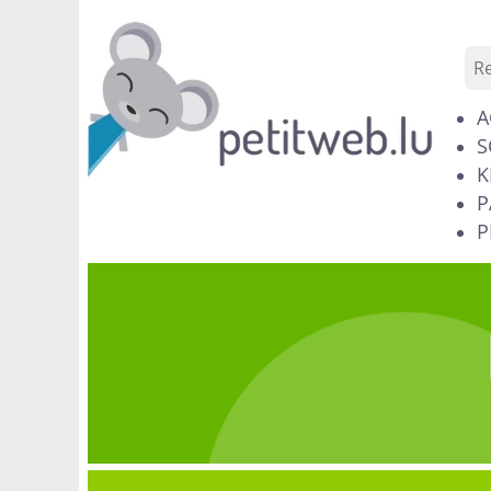
A
S
K
P
P