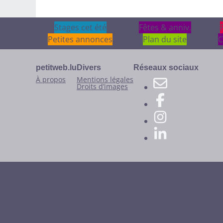
Stages cet été
Stages cet été
Fêtes & anniv.
Fêtes & anniv.
Petites annonces
Plan du site
C
petitweb.lu
Divers
Réseaux sociaux
À propos
Mentions légales
Droits d’images