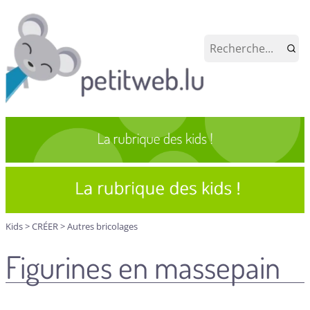
Kids
>
CRÉER
>
Autres bricolages
Figurines en massepain