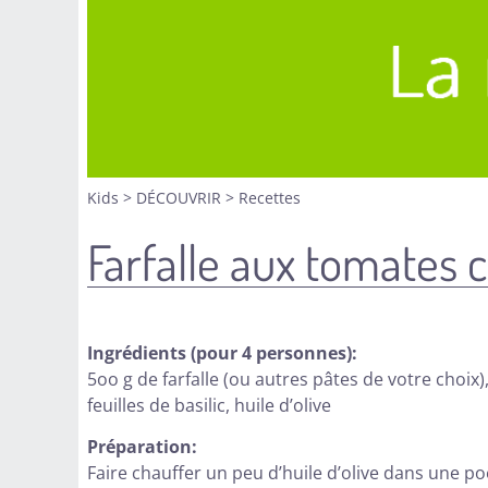
Kids
>
DÉCOUVRIR
>
Recettes
Farfalle aux tomates c
Ingrédients (pour 4 personnes):
5oo g de farfalle (ou autres pâtes de votre choix
feuilles de basilic, huile d’olive
Préparation:
Faire chauffer un peu d’huile d’olive dans une po