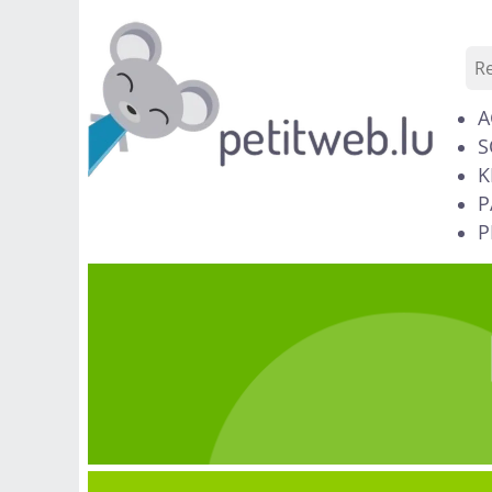
A
S
K
P
P