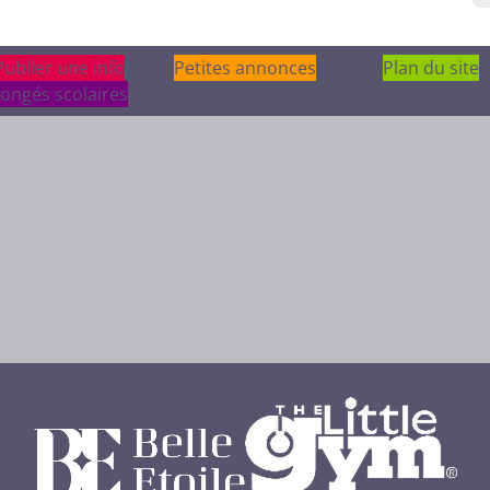
Publier une info
Publier une info
Petites annonces
Plan du site
ongés scolaires