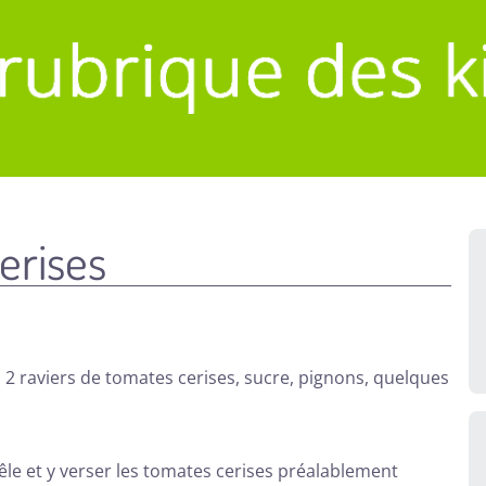
erises
), 2 raviers de tomates cerises, sucre, pignons, quelques
êle et y verser les tomates cerises préalablement