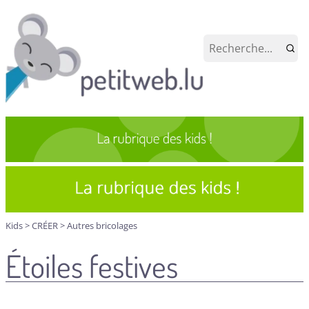
Kids
>
CRÉER
>
Autres bricolages
Étoiles festives