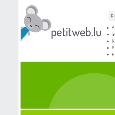
A
S
K
P
P