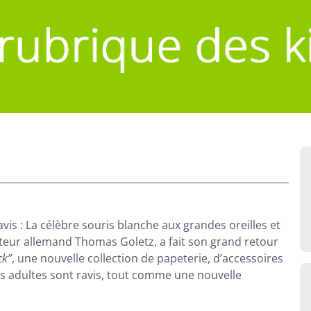
is : La célèbre souris blanche aux grandes oreilles et
teur allemand Thomas Goletz, a fait son grand retour
ck”
, une nouvelle collection de papeterie, d’accessoires
us adultes sont ravis, tout comme une nouvelle