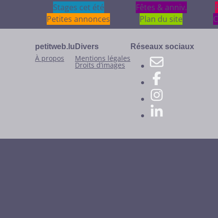
Stages cet été
Stages cet été
Fêtes & anniv.
Fêtes & anniv.
Petites annonces
Plan du site
C
petitweb.lu
Divers
Réseaux sociaux
À propos
Mentions légales
Droits d’images