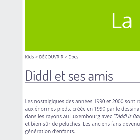
Kids
>
DÉCOUVRIR
>
Docs
Diddl et ses amis
Les nostalgiques des années 1990 et 2000 sont rav
aux énormes pieds, créée en 1990 par le dessina
dans les rayons au Luxembourg avec
“Diddl is Ba
et bien-sûr de peluches. Les anciens fans deven
génération d’enfants.