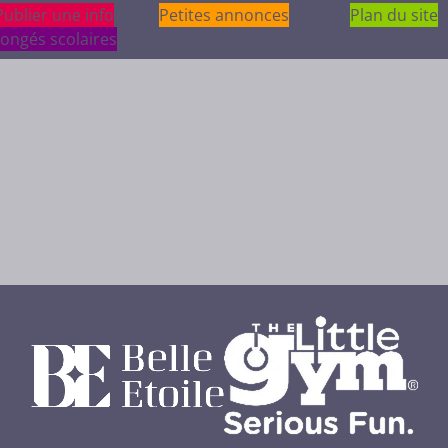
Publier une info
Publier une info
Petites annonces
Plan du site
ongés scolaires