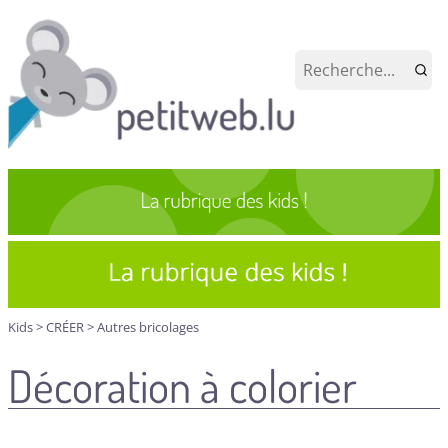
Kids
>
CRÉER
>
Autres bricolages
Décoration à colorier