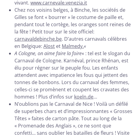
vivant.
www.carnevale.venezia.it
Chez nos voisins belges, à Binche, les sociétés de
Gilles se font « bourrer » le costume de paille et,
pendant tout le cortège, les oranges sont reines de
la fête ! Petit tour sur le site officiel:
carnavaldebinche.be
. D’autres carnavals célèbres
en Belgique:
Alost
et
Malmedy.
«
A Cologne, on aime faire la foire
« : tel est le slogan du
Carnaval de Cologne. Karnéval, prince Rhénan, est
élu pour régner sur le peuple fou. Les enfants
attendent avec impatience les fous qui jettent des
tonnes de bonbons. Lors du carnaval des femmes,
celles-ci se promènent et coupent les cravates des
hommes ! Plus d’infos sur
koeln.de
…
N’oublions pas le Carnaval de Nice ! Voilà un défilé
de superbes chars et d’impressionnantes « Grosses
Têtes » faites de carton pâte. Tout au long de la
« Promenade des Anglais », ce ne sont que
confetti… sans oublier les batailles de fleurs ! Visite