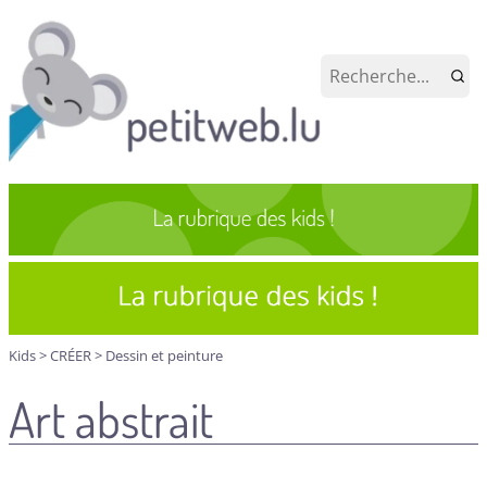
Kids
>
CRÉER
>
Dessin et peinture
Art abstrait