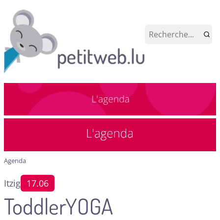
Agenda
Itzig
17.06
ToddlerYOGA