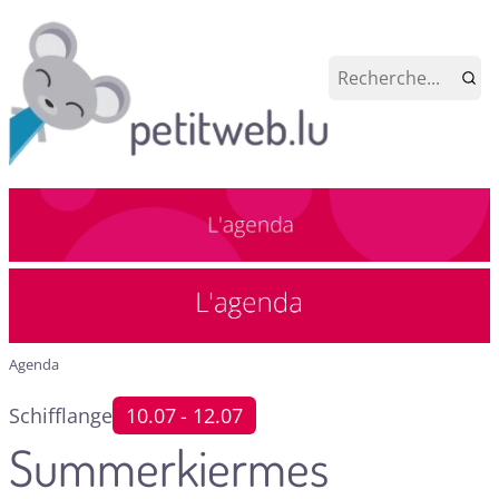
Agenda
Schifflange
10.07
- 12.07
Summerkiermes